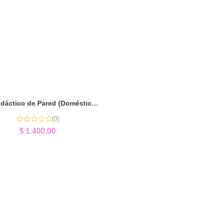
Reloj Didáctico de Pared (Doméstico) | Aprender la Hora
(0)
$
1.400,00