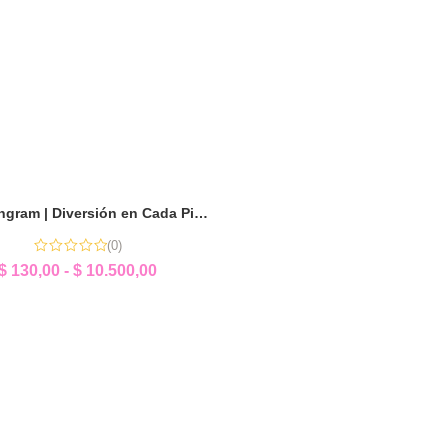
Mini Tangram | Diversión en Cada Pieza
(0)
$
130,00
-
$
10.500,00