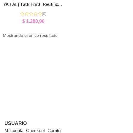
YA TÁ! | Tutti Frutti Reutilizable y Didáctico para Niños
(0)
$
1.200,00
Mostrando el único resultado
USUARIO
Mi cuenta
Checkout
Carrito