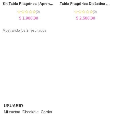
Kit Tabla Pitagórica | Aprender Multiplicación Jugando
Tabla Pitagórica Didáctica de Pared | Aprender Multiplicación Jugando
(0)
(0)
$
1.900,00
$
2.500,00
Mostrando los 2 resultados
USUARIO
Mi cuenta
Checkout
Carrito